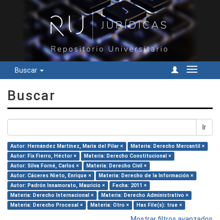
Buscar
Cambiar
navegac
Buscar
Ir
Autor: Hernández Martínez, María del Pilar ×
Materia: Derecho Mercantil ×
Autor: Fix Fierro, Héctor ×
Materia: Derecho Constitucional ×
Autor: Silva Forné, Carlos ×
Materia: Derecho Civil ×
Autor: Cáceres Nieto, Enrique ×
Materia: Derecho de la Información ×
Autor: Padrón Innamorato, Mauricio ×
Fecha: 2011 ×
Materia: Derecho Internacional ×
Materia: Derecho Administrativo ×
Materia: Derecho Procesal ×
Materia: Otro ×
Has File(s): true ×
Mostrar filtros avanzados