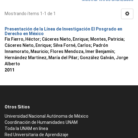
Mostrando ítems 1-1 de 1
Presentación de la Línea de Investigación El Posgrado en
Derecho en México
Fix Fierro, Héctor
;
Cáceres Nieto, Enrique
;
Montes, Patricia
;
Cáceres Nieto, Enrique
;
Silva Forné, Carlos
;
Padrón
Innamorato, Mauricio
;
Flores Mendoza, Imer Benjamín
;
Hernández Martínez, María del Pilar
;
González Galván, Jorge
Alberto
2011
Otros Sitios
Universidad Nacional Autónoma de México
Coordinación de Humanidades UNAM
Toda la UNAM en línea
Red Universitaria de Aprendizaje