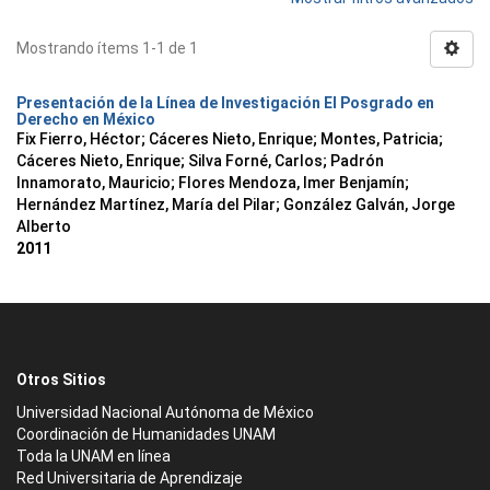
Mostrando ítems 1-1 de 1
Presentación de la Línea de Investigación El Posgrado en
Derecho en México
Fix Fierro, Héctor
;
Cáceres Nieto, Enrique
;
Montes, Patricia
;
Cáceres Nieto, Enrique
;
Silva Forné, Carlos
;
Padrón
Innamorato, Mauricio
;
Flores Mendoza, Imer Benjamín
;
Hernández Martínez, María del Pilar
;
González Galván, Jorge
Alberto
2011
Otros Sitios
Universidad Nacional Autónoma de México
Coordinación de Humanidades UNAM
Toda la UNAM en línea
Red Universitaria de Aprendizaje