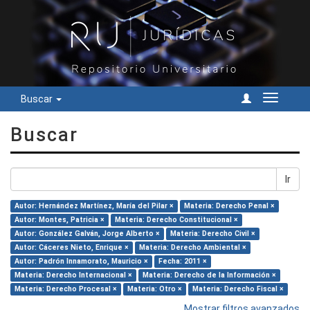
Buscar
Cambiar
navegac
Buscar
Ir
Autor: Hernández Martínez, María del Pilar ×
Materia: Derecho Penal ×
Autor: Montes, Patricia ×
Materia: Derecho Constitucional ×
Autor: González Galván, Jorge Alberto ×
Materia: Derecho Civil ×
Autor: Cáceres Nieto, Enrique ×
Materia: Derecho Ambiental ×
Autor: Padrón Innamorato, Mauricio ×
Fecha: 2011 ×
Materia: Derecho Internacional ×
Materia: Derecho de la Información ×
Materia: Derecho Procesal ×
Materia: Otro ×
Materia: Derecho Fiscal ×
Mostrar filtros avanzados