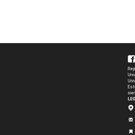
Rep
Uni
Uni
Est
sie
LEG