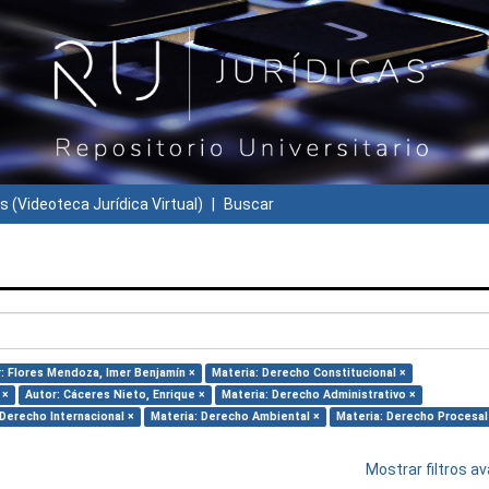
s (Videoteca Jurídica Virtual)
Buscar
: Flores Mendoza, Imer Benjamín ×
Materia: Derecho Constitucional ×
 ×
Autor: Cáceres Nieto, Enrique ×
Materia: Derecho Administrativo ×
 Derecho Internacional ×
Materia: Derecho Ambiental ×
Materia: Derecho Procesal
Mostrar filtros 