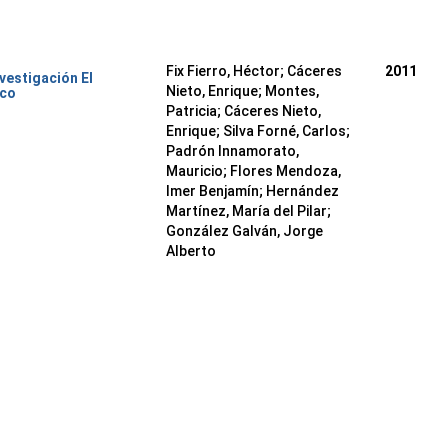
Fix Fierro, Héctor
;
Cáceres
2011
nvestigación El
Nieto, Enrique
;
Montes,
ico
Patricia
;
Cáceres Nieto,
Enrique
;
Silva Forné, Carlos
;
Padrón Innamorato,
Mauricio
;
Flores Mendoza,
Imer Benjamín
;
Hernández
Martínez, María del Pilar
;
González Galván, Jorge
Alberto