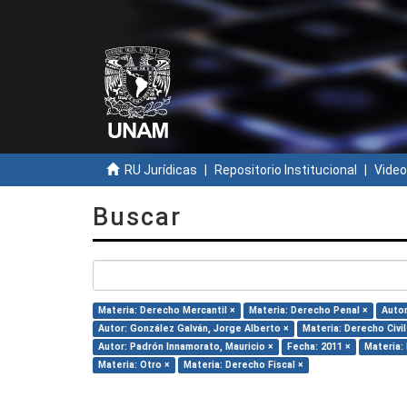
RU Jurídicas
Repositorio Institucional
Video
Buscar
Materia: Derecho Mercantil ×
Materia: Derecho Penal ×
Autor
Autor: González Galván, Jorge Alberto ×
Materia: Derecho Civil
Autor: Padrón Innamorato, Mauricio ×
Fecha: 2011 ×
Materia:
Materia: Otro ×
Materia: Derecho Fiscal ×