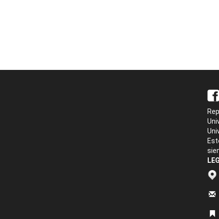
Rep
Uni
Uni
Est
sie
LEG