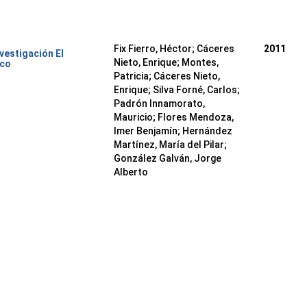
Fix Fierro, Héctor
;
Cáceres
2011
nvestigación El
Nieto, Enrique
;
Montes,
ico
Patricia
;
Cáceres Nieto,
Enrique
;
Silva Forné, Carlos
;
Padrón Innamorato,
Mauricio
;
Flores Mendoza,
Imer Benjamín
;
Hernández
Martínez, María del Pilar
;
González Galván, Jorge
Alberto