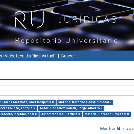
s (Videoteca Jurídica Virtual)
Buscar
r: Flores Mendoza, Imer Benjamín ×
Materia: Derecho Constitucional ×
áceres Nieto, Enrique ×
Autor: González Galván, Jorge Alberto ×
 Derecho Internacional ×
Autor: Montes, Patricia ×
Materia: Derecho Procesal ×
Mostrar filtros 