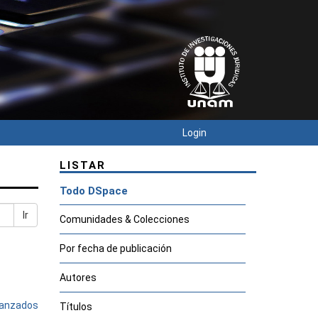
Login
LISTAR
Todo DSpace
Ir
Comunidades & Colecciones
Por fecha de publicación
Autores
avanzados
Títulos