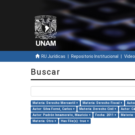
RU Jurídicas
Repositorio Institucional
Video
Buscar
Materia: Derecho Mercantil ×
Materia: Derecho Fiscal ×
Auto
Autor: Silva Forné, Carlos ×
Materia: Derecho Civil ×
Autor: C
Autor: Padrón Innamorato, Mauricio ×
Fecha: 2011 ×
Materia:
Materia: Otro ×
Has File(s): true ×