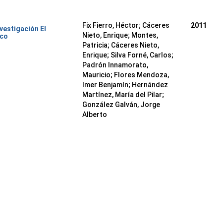
Fix Fierro, Héctor
;
Cáceres
2011
nvestigación El
Nieto, Enrique
;
Montes,
ico
Patricia
;
Cáceres Nieto,
Enrique
;
Silva Forné, Carlos
;
Padrón Innamorato,
Mauricio
;
Flores Mendoza,
Imer Benjamín
;
Hernández
Martínez, María del Pilar
;
González Galván, Jorge
Alberto