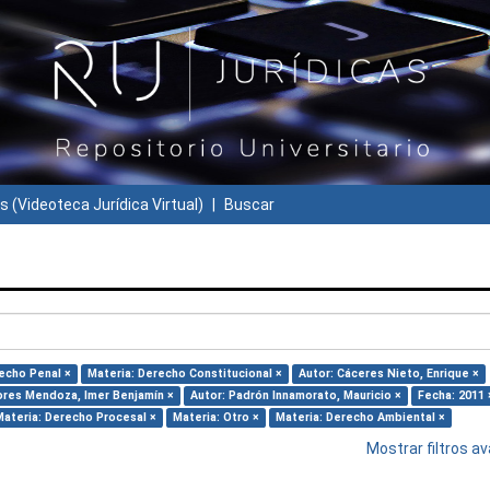
s (Videoteca Jurídica Virtual)
Buscar
echo Penal ×
Materia: Derecho Constitucional ×
Autor: Cáceres Nieto, Enrique ×
lores Mendoza, Imer Benjamín ×
Autor: Padrón Innamorato, Mauricio ×
Fecha: 2011 
Materia: Derecho Procesal ×
Materia: Otro ×
Materia: Derecho Ambiental ×
Mostrar filtros 