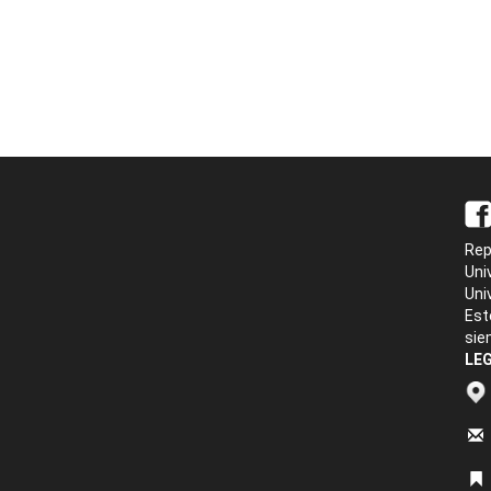
Rep
Uni
Uni
Est
sie
LEG