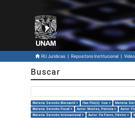
RU Jurídicas
Repositorio Institucional
Video
Buscar
Materia: Derecho Mercantil ×
Has File(s): true ×
Materia: Der
Materia: Derecho Fiscal ×
Autor: Montes, Patricia ×
Autor: F
Materia: Derecho Internacional ×
Autor: Fix Fierro, Héctor ×