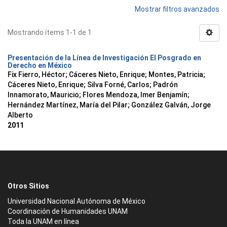
Mostrar filtros avanzados
Mostrando ítems 1-1 de 1
Presentación de la Línea de Investigación El Posgrado en
Derecho en México
Fix Fierro, Héctor
;
Cáceres Nieto, Enrique
;
Montes, Patricia
;
Cáceres Nieto, Enrique
;
Silva Forné, Carlos
;
Padrón
Innamorato, Mauricio
;
Flores Mendoza, Imer Benjamín
;
Hernández Martínez, María del Pilar
;
González Galván, Jorge
Alberto
2011
Otros Sitios
Universidad Nacional Autónoma de México
Coordinación de Humanidades UNAM
Toda la UNAM en línea