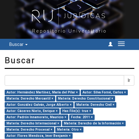
Buscar
Cambiar
navegac
Buscar
Ir
Autor: Hernández Martínez, María del Pilar ×
Autor: Silva Forné, Carlos ×
Materia: Derecho Mercantil ×
Materia: Derecho Constitucional ×
Autor: González Galván, Jorge Alberto ×
Materia: Derecho Civil ×
Autor: Cáceres Nieto, Enrique ×
Has File(s): true ×
Autor: Padrón Innamorato, Mauricio ×
Fecha: 2011 ×
Materia: Derecho Internacional ×
Materia: Derecho de la Información ×
Materia: Derecho Procesal ×
Materia: Otro ×
Autor: Flores Mendoza, Imer Benjamín ×