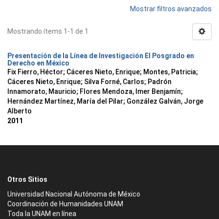
Mostrar filtros avanzados
Mostrando ítems 1-1 de 1
Presentación de la Línea de Investigación El Posgrado en
Derecho en México
Fix Fierro, Héctor
;
Cáceres Nieto, Enrique
;
Montes, Patricia
;
Cáceres Nieto, Enrique
;
Silva Forné, Carlos
;
Padrón
Innamorato, Mauricio
;
Flores Mendoza, Imer Benjamín
;
Hernández Martínez, María del Pilar
;
González Galván, Jorge
Alberto
2011
Otros Sitios
Universidad Nacional Autónoma de México
Coordinación de Humanidades UNAM
Toda la UNAM en línea