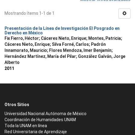
Mostrando ítems 1-1 de 1
Presentación de la Línea de Investigación El Posgrado en
Derecho en México
Fix Fierro, Héctor
;
Cáceres Nieto, Enrique
;
Montes, Patricia
;
Cáceres Nieto, Enrique
;
Silva Forné, Carlos
;
Padrón
Innamorato, Mauricio
;
Flores Mendoza, Imer Benjamín
;
Hernández Martínez, María del Pilar
;
González Galván, Jorge
Alberto
2011
Otros Sitios
Universidad Nacional Autónoma de México
Coordinación de Humanidades UNAM
Toda la UNAM en línea
Red Universitaria de Aprendizaje