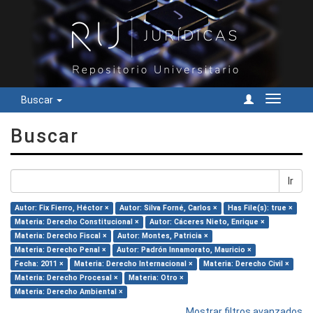
Buscar
Cambiar
navegac
Buscar
Ir
Autor: Fix Fierro, Héctor ×
Autor: Silva Forné, Carlos ×
Has File(s): true ×
Materia: Derecho Constitucional ×
Autor: Cáceres Nieto, Enrique ×
Materia: Derecho Fiscal ×
Autor: Montes, Patricia ×
Materia: Derecho Penal ×
Autor: Padrón Innamorato, Mauricio ×
Fecha: 2011 ×
Materia: Derecho Internacional ×
Materia: Derecho Civil ×
Materia: Derecho Procesal ×
Materia: Otro ×
Materia: Derecho Ambiental ×
Mostrar filtros avanzados