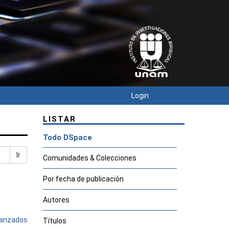
Login
LISTAR
Todo DSpace
Ir
Comunidades & Colecciones
Por fecha de publicación
Autores
avanzados
Títulos