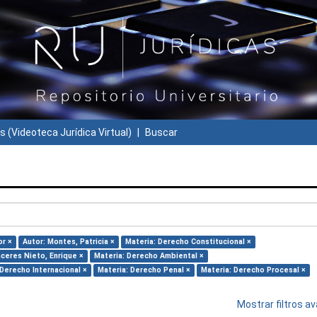
s (Videoteca Jurídica Virtual)
Buscar
or ×
Autor: Montes, Patricia ×
Materia: Derecho Constitucional ×
áceres Nieto, Enrique ×
Materia: Derecho Ambiental ×
 Derecho Internacional ×
Materia: Derecho Penal ×
Materia: Derecho Procesal ×
Mostrar filtros 