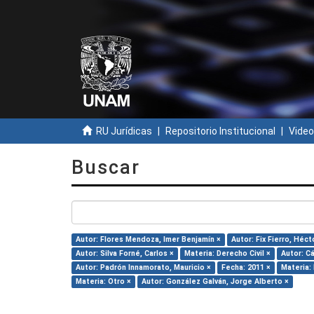
RU Jurídicas
Repositorio Institucional
Video
Buscar
Autor: Flores Mendoza, Imer Benjamín ×
Autor: Fix Fierro, Héct
Autor: Silva Forné, Carlos ×
Materia: Derecho Civil ×
Autor: C
Autor: Padrón Innamorato, Mauricio ×
Fecha: 2011 ×
Materia:
Materia: Otro ×
Autor: González Galván, Jorge Alberto ×