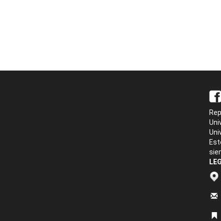
Rep
Uni
Uni
Est
sie
LEG