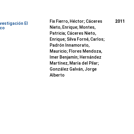
Fix Fierro, Héctor
;
Cáceres
2011
nvestigación El
Nieto, Enrique
;
Montes,
ico
Patricia
;
Cáceres Nieto,
Enrique
;
Silva Forné, Carlos
;
Padrón Innamorato,
Mauricio
;
Flores Mendoza,
Imer Benjamín
;
Hernández
Martínez, María del Pilar
;
González Galván, Jorge
Alberto