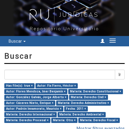
Buscar
Cambiar
navegac
Buscar
Ir
Has File(s): true ×
Autor: Fix Fierro, Héctor ×
Autor: Flores Mendoza, Imer Benjamín ×
Materia: Derecho Constitucional ×
Autor: González Galván, Jorge Alberto ×
Materia: Derecho Civil ×
Autor: Cáceres Nieto, Enrique ×
Materia: Derecho Administrativo ×
Autor: Padrón Innamorato, Mauricio ×
Fecha: 2011 ×
Materia: Derecho Internacional ×
Materia: Derecho Ambiental ×
Materia: Derecho Procesal ×
Materia: Otro ×
Materia: Derecho Fiscal ×
Mostrar filtros avanzados