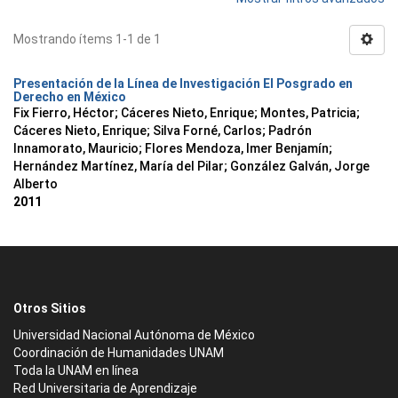
Mostrando ítems 1-1 de 1
Presentación de la Línea de Investigación El Posgrado en
Derecho en México
Fix Fierro, Héctor
;
Cáceres Nieto, Enrique
;
Montes, Patricia
;
Cáceres Nieto, Enrique
;
Silva Forné, Carlos
;
Padrón
Innamorato, Mauricio
;
Flores Mendoza, Imer Benjamín
;
Hernández Martínez, María del Pilar
;
González Galván, Jorge
Alberto
2011
Otros Sitios
Universidad Nacional Autónoma de México
Coordinación de Humanidades UNAM
Toda la UNAM en línea
Red Universitaria de Aprendizaje