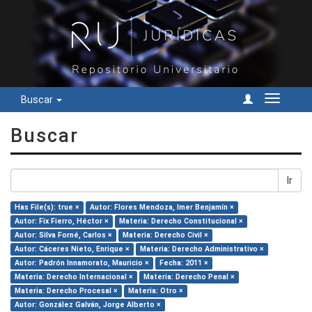
Buscar
Cambiar
navegac
Buscar
Ir
Has File(s): true ×
Autor: Flores Mendoza, Imer Benjamín ×
Autor: Fix Fierro, Héctor ×
Materia: Derecho Constitucional ×
Autor: Silva Forné, Carlos ×
Materia: Derecho Civil ×
Autor: Cáceres Nieto, Enrique ×
Materia: Derecho Administrativo ×
Autor: Padrón Innamorato, Mauricio ×
Fecha: 2011 ×
Materia: Derecho Internacional ×
Materia: Derecho Penal ×
Materia: Derecho Procesal ×
Materia: Otro ×
Autor: González Galván, Jorge Alberto ×