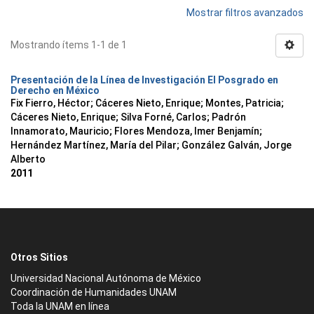
Mostrar filtros avanzados
Mostrando ítems 1-1 de 1
Presentación de la Línea de Investigación El Posgrado en
Derecho en México
Fix Fierro, Héctor
;
Cáceres Nieto, Enrique
;
Montes, Patricia
;
Cáceres Nieto, Enrique
;
Silva Forné, Carlos
;
Padrón
Innamorato, Mauricio
;
Flores Mendoza, Imer Benjamín
;
Hernández Martínez, María del Pilar
;
González Galván, Jorge
Alberto
2011
Otros Sitios
Universidad Nacional Autónoma de México
Coordinación de Humanidades UNAM
Toda la UNAM en línea