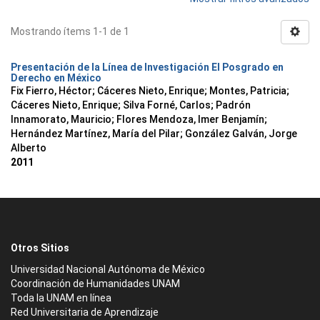
Mostrando ítems 1-1 de 1
Presentación de la Línea de Investigación El Posgrado en
Derecho en México
Fix Fierro, Héctor
;
Cáceres Nieto, Enrique
;
Montes, Patricia
;
Cáceres Nieto, Enrique
;
Silva Forné, Carlos
;
Padrón
Innamorato, Mauricio
;
Flores Mendoza, Imer Benjamín
;
Hernández Martínez, María del Pilar
;
González Galván, Jorge
Alberto
2011
Otros Sitios
Universidad Nacional Autónoma de México
Coordinación de Humanidades UNAM
Toda la UNAM en línea
Red Universitaria de Aprendizaje