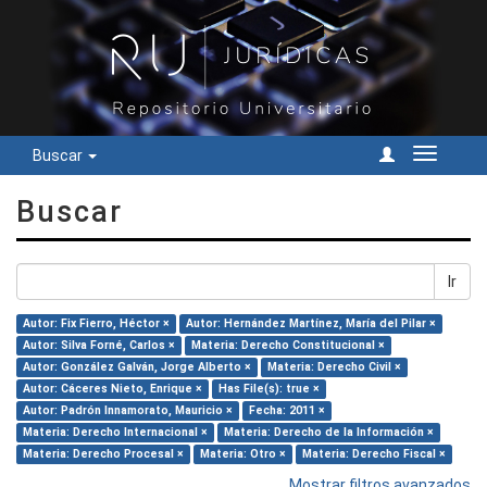
Buscar
Cambiar
navegac
Buscar
Ir
Autor: Fix Fierro, Héctor ×
Autor: Hernández Martínez, María del Pilar ×
Autor: Silva Forné, Carlos ×
Materia: Derecho Constitucional ×
Autor: González Galván, Jorge Alberto ×
Materia: Derecho Civil ×
Autor: Cáceres Nieto, Enrique ×
Has File(s): true ×
Autor: Padrón Innamorato, Mauricio ×
Fecha: 2011 ×
Materia: Derecho Internacional ×
Materia: Derecho de la Información ×
Materia: Derecho Procesal ×
Materia: Otro ×
Materia: Derecho Fiscal ×
Mostrar filtros avanzados