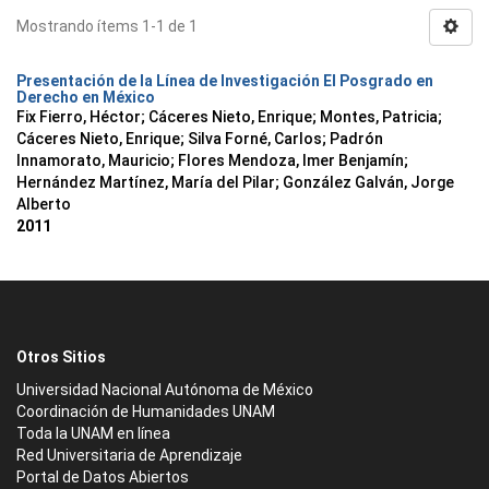
Mostrando ítems 1-1 de 1
Presentación de la Línea de Investigación El Posgrado en
Derecho en México
Fix Fierro, Héctor
;
Cáceres Nieto, Enrique
;
Montes, Patricia
;
Cáceres Nieto, Enrique
;
Silva Forné, Carlos
;
Padrón
Innamorato, Mauricio
;
Flores Mendoza, Imer Benjamín
;
Hernández Martínez, María del Pilar
;
González Galván, Jorge
Alberto
2011
Otros Sitios
Universidad Nacional Autónoma de México
Coordinación de Humanidades UNAM
Toda la UNAM en línea
Red Universitaria de Aprendizaje
Portal de Datos Abiertos