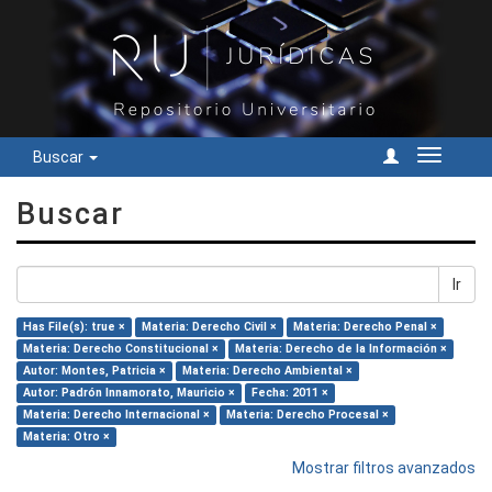
Buscar
Cambiar
navegac
Buscar
Ir
Has File(s): true ×
Materia: Derecho Civil ×
Materia: Derecho Penal ×
Materia: Derecho Constitucional ×
Materia: Derecho de la Información ×
Autor: Montes, Patricia ×
Materia: Derecho Ambiental ×
Autor: Padrón Innamorato, Mauricio ×
Fecha: 2011 ×
Materia: Derecho Internacional ×
Materia: Derecho Procesal ×
Materia: Otro ×
Mostrar filtros avanzados