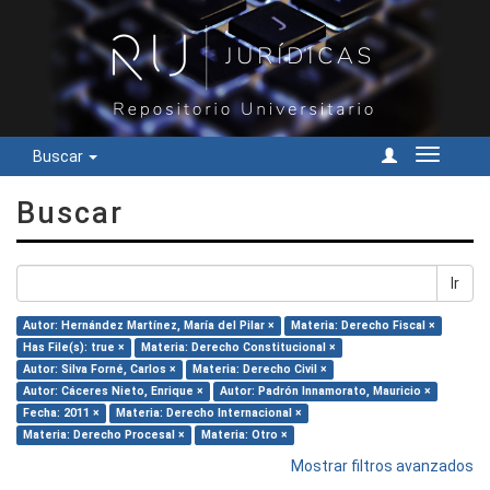
Buscar
Cambiar
navegac
Buscar
Ir
Autor: Hernández Martínez, María del Pilar ×
Materia: Derecho Fiscal ×
Has File(s): true ×
Materia: Derecho Constitucional ×
Autor: Silva Forné, Carlos ×
Materia: Derecho Civil ×
Autor: Cáceres Nieto, Enrique ×
Autor: Padrón Innamorato, Mauricio ×
Fecha: 2011 ×
Materia: Derecho Internacional ×
Materia: Derecho Procesal ×
Materia: Otro ×
Mostrar filtros avanzados