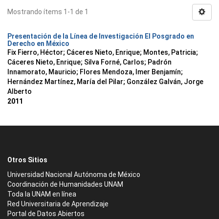
Mostrando ítems 1-1 de 1
Presentación de la Línea de Investigación El Posgrado en
Derecho en México
Fix Fierro, Héctor
;
Cáceres Nieto, Enrique
;
Montes, Patricia
;
Cáceres Nieto, Enrique
;
Silva Forné, Carlos
;
Padrón
Innamorato, Mauricio
;
Flores Mendoza, Imer Benjamín
;
Hernández Martínez, María del Pilar
;
González Galván, Jorge
Alberto
2011
Otros Sitios
Universidad Nacional Autónoma de México
Coordinación de Humanidades UNAM
Toda la UNAM en línea
Red Universitaria de Aprendizaje
Portal de Datos Abiertos