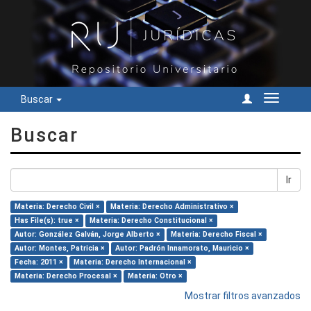
Buscar
Cambiar
navegac
Buscar
Ir
Materia: Derecho Civil ×
Materia: Derecho Administrativo ×
Has File(s): true ×
Materia: Derecho Constitucional ×
Autor: González Galván, Jorge Alberto ×
Materia: Derecho Fiscal ×
Autor: Montes, Patricia ×
Autor: Padrón Innamorato, Mauricio ×
Fecha: 2011 ×
Materia: Derecho Internacional ×
Materia: Derecho Procesal ×
Materia: Otro ×
Mostrar filtros avanzados