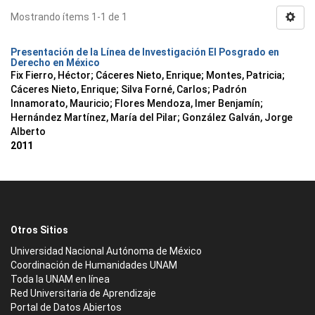
Mostrando ítems 1-1 de 1
Presentación de la Línea de Investigación El Posgrado en
Derecho en México
Fix Fierro, Héctor
;
Cáceres Nieto, Enrique
;
Montes, Patricia
;
Cáceres Nieto, Enrique
;
Silva Forné, Carlos
;
Padrón
Innamorato, Mauricio
;
Flores Mendoza, Imer Benjamín
;
Hernández Martínez, María del Pilar
;
González Galván, Jorge
Alberto
2011
Otros Sitios
Universidad Nacional Autónoma de México
Coordinación de Humanidades UNAM
Toda la UNAM en línea
Red Universitaria de Aprendizaje
Portal de Datos Abiertos