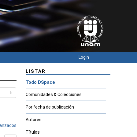
Login
LISTAR
Todo DSpace
Ir
Comunidades & Colecciones
Por fecha de publicación
Autores
avanzados
Títulos