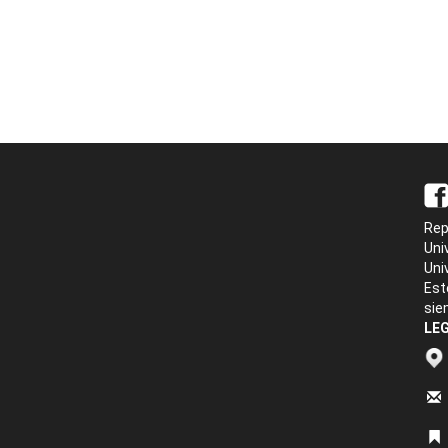
Rep
Uni
Uni
Est
sie
LEG