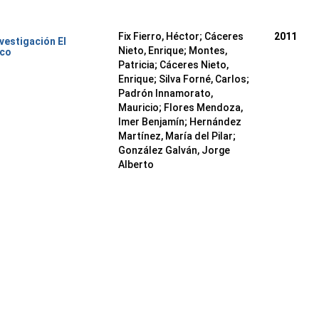
Fix Fierro, Héctor
;
Cáceres
2011
nvestigación El
Nieto, Enrique
;
Montes,
ico
Patricia
;
Cáceres Nieto,
Enrique
;
Silva Forné, Carlos
;
Padrón Innamorato,
Mauricio
;
Flores Mendoza,
Imer Benjamín
;
Hernández
Martínez, María del Pilar
;
González Galván, Jorge
Alberto