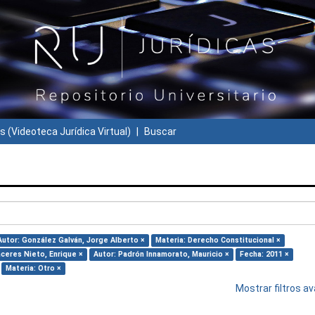
s (Videoteca Jurídica Virtual)
Buscar
Autor: González Galván, Jorge Alberto ×
Materia: Derecho Constitucional ×
áceres Nieto, Enrique ×
Autor: Padrón Innamorato, Mauricio ×
Fecha: 2011 ×
Materia: Otro ×
Mostrar filtros 