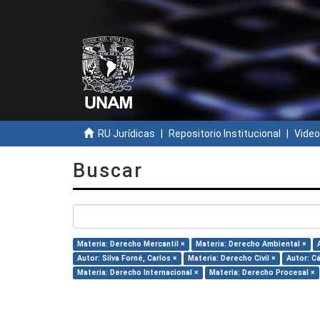
RU Jurídicas
Repositorio Institucional
Video
Buscar
Materia: Derecho Mercantil ×
Materia: Derecho Ambiental ×
Autor: Silva Forné, Carlos ×
Materia: Derecho Civil ×
Autor: C
Materia: Derecho Internacional ×
Materia: Derecho Procesal ×