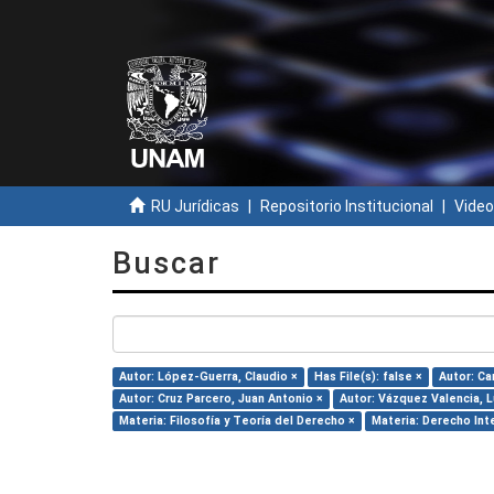
RU Jurídicas
Repositorio Institucional
Video
Buscar
Autor: López-Guerra, Claudio ×
Has File(s): false ×
Autor: Ca
Autor: Cruz Parcero, Juan Antonio ×
Autor: Vázquez Valencia, L
Materia: Filosofía y Teoría del Derecho ×
Materia: Derecho Int