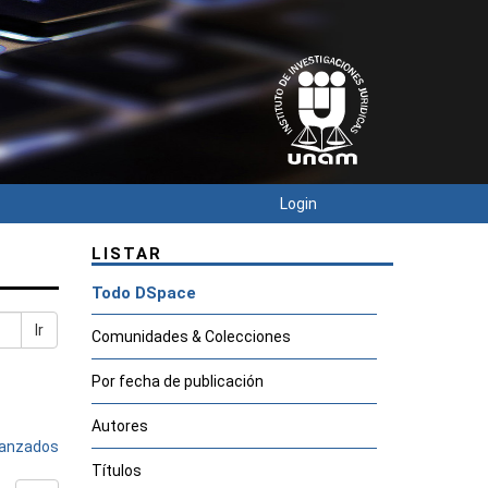
Login
LISTAR
Todo DSpace
Ir
Comunidades & Colecciones
Por fecha de publicación
Autores
avanzados
Títulos