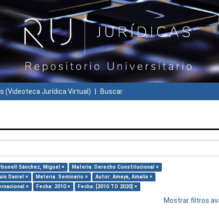
s (Videoteca Jurídica Virtual)
Buscar
rbonell Sánchez, Miguel ×
Materia: Derecho Constitucional ×
uis Daniel ×
Materia: Seminario ×
Autor: Amaya, Amalia ×
ernacional ×
Fecha: 2010 ×
Fecha: [2010 TO 2020] ×
Mostrar filtros 