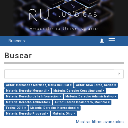
Buscar
Cambiar
navegac
Buscar
Ir
Autor: Hernández Martínez, María del Pilar ×
Autor: Silva Forné, Carlos ×
Materia: Derecho Mercantil ×
Materia: Derecho Constitucional ×
Materia: Derecho de la Información ×
Materia: Derecho Administrativo ×
Materia: Derecho Ambiental ×
Autor: Padrón Innamorato, Mauricio ×
Fecha: 2011 ×
Materia: Derecho Internacional ×
Materia: Derecho Procesal ×
Materia: Otro ×
Mostrar filtros avanzados