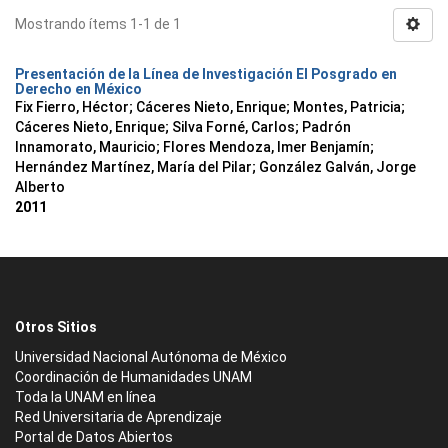
Mostrando ítems 1-1 de 1
Presentación de la Línea de Investigación El Posgrado en
Derecho en México
Fix Fierro, Héctor
;
Cáceres Nieto, Enrique
;
Montes, Patricia
;
Cáceres Nieto, Enrique
;
Silva Forné, Carlos
;
Padrón
Innamorato, Mauricio
;
Flores Mendoza, Imer Benjamín
;
Hernández Martínez, María del Pilar
;
González Galván, Jorge
Alberto
2011
Otros Sitios
Universidad Nacional Autónoma de México
Coordinación de Humanidades UNAM
Toda la UNAM en línea
Red Universitaria de Aprendizaje
Portal de Datos Abiertos