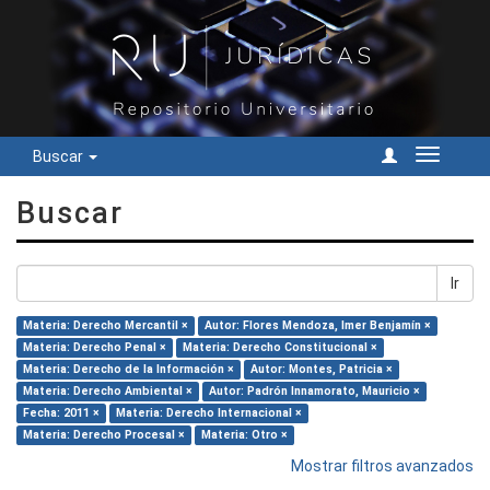
Buscar
Cambiar
navegac
Buscar
Ir
Materia: Derecho Mercantil ×
Autor: Flores Mendoza, Imer Benjamín ×
Materia: Derecho Penal ×
Materia: Derecho Constitucional ×
Materia: Derecho de la Información ×
Autor: Montes, Patricia ×
Materia: Derecho Ambiental ×
Autor: Padrón Innamorato, Mauricio ×
Fecha: 2011 ×
Materia: Derecho Internacional ×
Materia: Derecho Procesal ×
Materia: Otro ×
Mostrar filtros avanzados