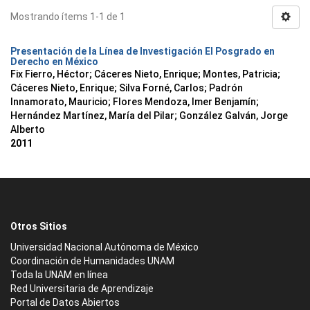
Mostrando ítems 1-1 de 1
Presentación de la Línea de Investigación El Posgrado en
Derecho en México
Fix Fierro, Héctor
;
Cáceres Nieto, Enrique
;
Montes, Patricia
;
Cáceres Nieto, Enrique
;
Silva Forné, Carlos
;
Padrón
Innamorato, Mauricio
;
Flores Mendoza, Imer Benjamín
;
Hernández Martínez, María del Pilar
;
González Galván, Jorge
Alberto
2011
Otros Sitios
Universidad Nacional Autónoma de México
Coordinación de Humanidades UNAM
Toda la UNAM en línea
Red Universitaria de Aprendizaje
Portal de Datos Abiertos