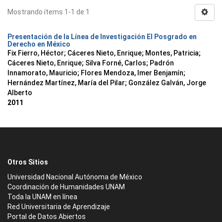
Mostrando ítems 1-1 de 1
Presentación de la Línea de Investigación El Posgrado en
Derecho en México
Fix Fierro, Héctor
;
Cáceres Nieto, Enrique
;
Montes, Patricia
;
Cáceres Nieto, Enrique
;
Silva Forné, Carlos
;
Padrón
Innamorato, Mauricio
;
Flores Mendoza, Imer Benjamín
;
Hernández Martínez, María del Pilar
;
González Galván, Jorge
Alberto
2011
Otros Sitios
Universidad Nacional Autónoma de México
Coordinación de Humanidades UNAM
Toda la UNAM en línea
Red Universitaria de Aprendizaje
Portal de Datos Abiertos