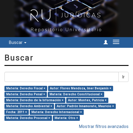
Buscar
Cambiar
navegac
Buscar
Ir
Materia: Derecho Fiscal ×
Autor: Flores Mendoza, Imer Benjamín ×
Materia: Derecho Penal ×
Materia: Derecho Constitucional ×
Materia: Derecho de la Información ×
Autor: Montes, Patricia ×
Materia: Derecho Ambiental ×
Autor: Padrón Innamorato, Mauricio ×
Fecha: 2011 ×
Materia: Derecho Internacional ×
Materia: Derecho Procesal ×
Materia: Otro ×
Mostrar filtros avanzados