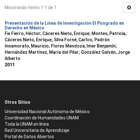
Mostrando ítems 1-1 de 1
Presentación de la Línea de Investigación El Posgrado en
Derecho en México
Fix Fierro, Héctor
;
Cáceres Nieto, Enrique
;
Montes, Patricia
;
Cáceres Nieto, Enrique
;
Silva Forné, Carlos
;
Padrón
Innamorato, Mauricio
;
Flores Mendoza, Imer Benjamín
;
Hernández Martínez, María del Pilar
;
González Galván, Jorge
Alberto
2011
Otros Sitios
Universidad Nacional Autónoma de México
Coordinación de Humanidades UNAM
Toda la UNAM en línea
Red Universitaria de Aprendizaje
Portal de Datos Abiertos