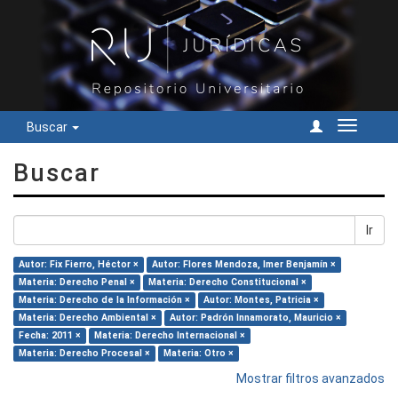
Buscar
Cambiar
navegac
Buscar
Ir
Autor: Fix Fierro, Héctor ×
Autor: Flores Mendoza, Imer Benjamín ×
Materia: Derecho Penal ×
Materia: Derecho Constitucional ×
Materia: Derecho de la Información ×
Autor: Montes, Patricia ×
Materia: Derecho Ambiental ×
Autor: Padrón Innamorato, Mauricio ×
Fecha: 2011 ×
Materia: Derecho Internacional ×
Materia: Derecho Procesal ×
Materia: Otro ×
Mostrar filtros avanzados