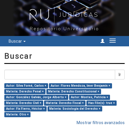
Buscar
Cambiar
navegac
Buscar
Ir
Autor: Silva Forné, Carlos ×
Autor: Flores Mendoza, Imer Benjamín ×
Materia: Derecho Penal ×
Materia: Derecho Constitucional ×
Autor: González Galván, Jorge Alberto ×
Autor: Montes, Patricia ×
Materia: Derecho Civil ×
Materia: Derecho Fiscal ×
Has File(s): true ×
Autor: Fix Fierro, Héctor ×
Materia: Sociología del Derecho ×
Materia: Otro ×
Mostrar filtros avanzados