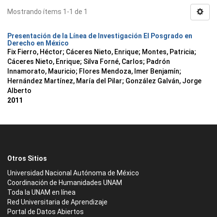
Mostrando ítems 1-1 de 1
Presentación de la Línea de Investigación El Posgrado en
Derecho en México
Fix Fierro, Héctor
;
Cáceres Nieto, Enrique
;
Montes, Patricia
;
Cáceres Nieto, Enrique
;
Silva Forné, Carlos
;
Padrón
Innamorato, Mauricio
;
Flores Mendoza, Imer Benjamín
;
Hernández Martínez, María del Pilar
;
González Galván, Jorge
Alberto
2011
Otros Sitios
Universidad Nacional Autónoma de México
Coordinación de Humanidades UNAM
Toda la UNAM en línea
Red Universitaria de Aprendizaje
Portal de Datos Abiertos