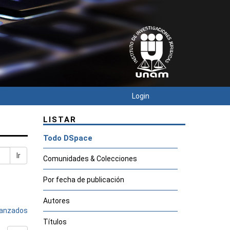
Login
LISTAR
Todo DSpace
Ir
Comunidades & Colecciones
Por fecha de publicación
Autores
avanzados
Títulos