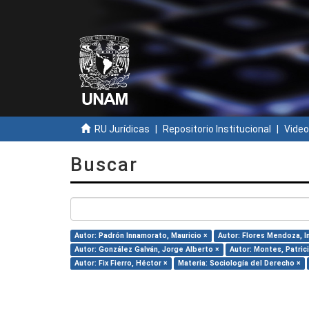
RU Jurídicas
Repositorio Institucional
Video
Buscar
Autor: Padrón Innamorato, Mauricio ×
Autor: Flores Mendoza, I
Autor: González Galván, Jorge Alberto ×
Autor: Montes, Patrici
Autor: Fix Fierro, Héctor ×
Materia: Sociología del Derecho ×