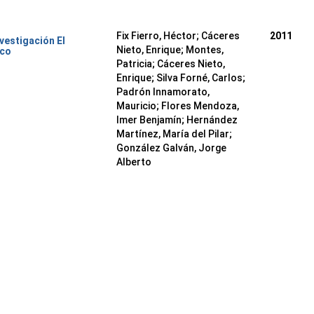
Fix Fierro, Héctor
;
Cáceres
2011
nvestigación El
Nieto, Enrique
;
Montes,
ico
Patricia
;
Cáceres Nieto,
Enrique
;
Silva Forné, Carlos
;
Padrón Innamorato,
Mauricio
;
Flores Mendoza,
Imer Benjamín
;
Hernández
Martínez, María del Pilar
;
González Galván, Jorge
Alberto