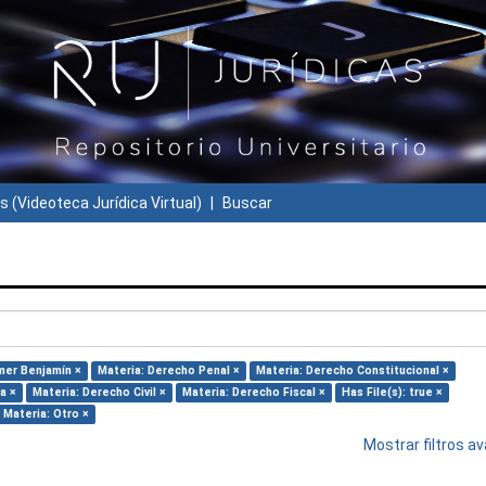
s (Videoteca Jurídica Virtual)
Buscar
mer Benjamín ×
Materia: Derecho Penal ×
Materia: Derecho Constitucional ×
a ×
Materia: Derecho Civil ×
Materia: Derecho Fiscal ×
Has File(s): true ×
Materia: Otro ×
Mostrar filtros 