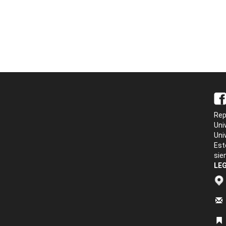
Rep
Uni
Uni
Est
sie
LEG