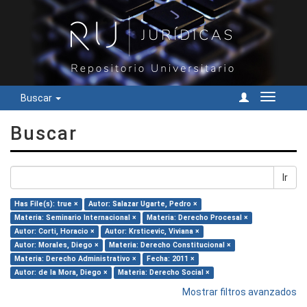
Buscar
Cambiar
navegac
Buscar
Ir
Has File(s): true ×
Autor: Salazar Ugarte, Pedro ×
Materia: Seminario Internacional ×
Materia: Derecho Procesal ×
Autor: Corti, Horacio ×
Autor: Krsticevic, Viviana ×
Autor: Morales, Diego ×
Materia: Derecho Constitucional ×
Materia: Derecho Administrativo ×
Fecha: 2011 ×
Autor: de la Mora, Diego ×
Materia: Derecho Social ×
Mostrar filtros avanzados