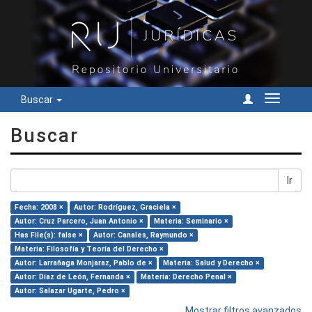
Buscar
Cambiar
navegac
Buscar
Ir
Fecha: 2008 ×
Autor: Rodríguez, Graciela ×
Autor: Cruz Parcero, Juan Antonio ×
Materia: Seminario ×
Has File(s): false ×
Autor: Canales, Raymundo ×
Materia: Filosofía y Teoría del Derecho ×
Autor: Larrañaga Monjaraz, Pablo de ×
Materia: Salud y Derecho ×
Autor: Díaz de León, Fernanda ×
Materia: Derecho Penal ×
Autor: Salazar Ugarte, Pedro ×
Mostrar filtros avanzados