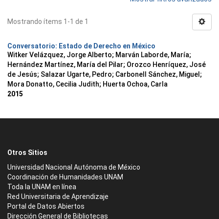
Mostrando ítems 1-1 de 1
Conversatorio: Estado de Derecho en México
Witker Velázquez, Jorge Alberto
;
Marván Laborde, María
;
Hernández Martínez, María del Pilar
;
Orozco Henríquez, José
de Jesús
;
Salazar Ugarte, Pedro
;
Carbonell Sánchez, Miguel
;
Mora Donatto, Cecilia Judith
;
Huerta Ochoa, Carla
2015
Otros Sitios
Universidad Nacional Autónoma de México
Coordinación de Humanidades UNAM
Toda la UNAM en línea
Red Universitaria de Aprendizaje
Portal de Datos Abiertos
Dirección General de Bibliotecas