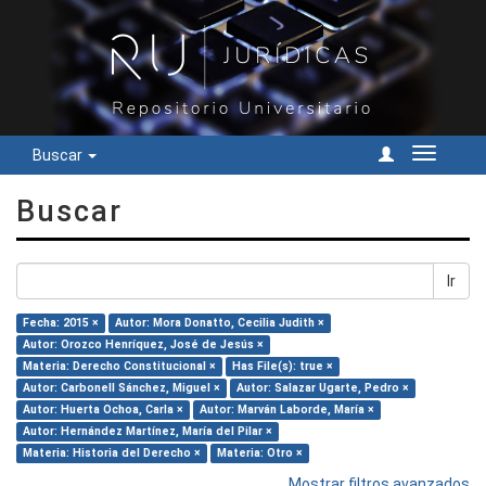
Buscar
Cambiar
navegac
Buscar
Ir
Fecha: 2015 ×
Autor: Mora Donatto, Cecilia Judith ×
Autor: Orozco Henríquez, José de Jesús ×
Materia: Derecho Constitucional ×
Has File(s): true ×
Autor: Carbonell Sánchez, Miguel ×
Autor: Salazar Ugarte, Pedro ×
Autor: Huerta Ochoa, Carla ×
Autor: Marván Laborde, María ×
Autor: Hernández Martínez, María del Pilar ×
Materia: Historia del Derecho ×
Materia: Otro ×
Mostrar filtros avanzados