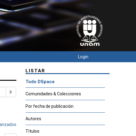
Login
LISTAR
Todo DSpace
Ir
Comunidades & Colecciones
Por fecha de publicación
Autores
avanzados
Títulos