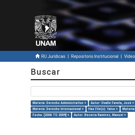
RU Jurídicas
Repositorio Institucional
Video
Buscar
Materia: Derecho Administrativo ×
Autor: Ovalle Favela, José ×
Materia: Derecho Internacional ×
Has File(s): false ×
Materia
Fecha: [2006 TO 2009] ×
Autor: Becerra Ramírez, Manuel ×