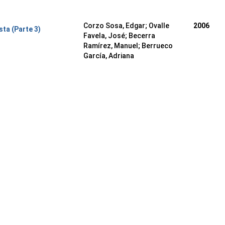
Corzo Sosa, Edgar
;
Ovalle
2006
ta (Parte 3)
Favela, José
;
Becerra
Ramírez, Manuel
;
Berrueco
García, Adriana