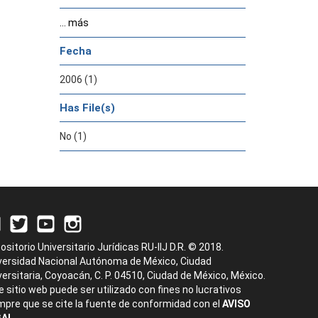
... más
Fecha
2006 (1)
Has File(s)
No (1)
ositorio Universitario Jurídicas RU-IIJ D.R. © 2018.
versidad Nacional Autónoma de México, Ciudad
versitaria, Coyoacán, C. P. 04510, Ciudad de México, México.
e sitio web puede ser utilizado con fines no lucrativos
mpre que se cite la fuente de conformidad con el
AVISO