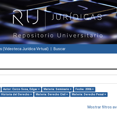
s (Videoteca Jurídica Virtual)
Buscar
Autor: Corzo Sosa, Edgar ×
Materia: Seminario ×
Fecha: 2006 ×
: Historia del Derecho ×
Materia: Derecho Civil ×
Materia: Derecho Penal ×
Mostrar filtros 