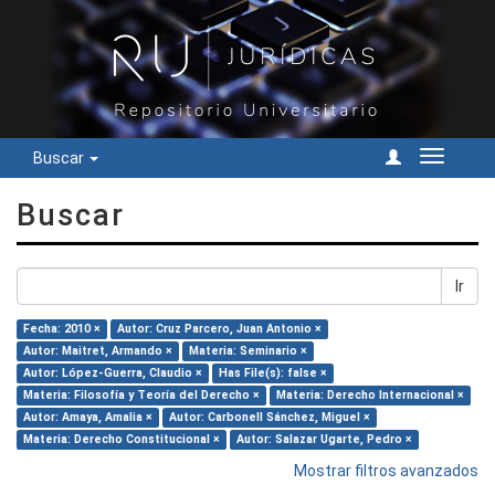
Buscar
Cambiar
navegac
Buscar
Ir
Fecha: 2010 ×
Autor: Cruz Parcero, Juan Antonio ×
Autor: Maitret, Armando ×
Materia: Seminario ×
Autor: López-Guerra, Claudio ×
Has File(s): false ×
Materia: Filosofía y Teoría del Derecho ×
Materia: Derecho Internacional ×
Autor: Amaya, Amalia ×
Autor: Carbonell Sánchez, Miguel ×
Materia: Derecho Constitucional ×
Autor: Salazar Ugarte, Pedro ×
Mostrar filtros avanzados