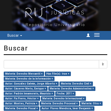
Buscar
Cambiar
navegac
Buscar
Ir
Materia: Derecho Mercantil ×
Has File(s): true ×
Materia: Derecho de la Información ×
Autor: González Galván, Jorge Alberto ×
Materia: Derecho Civil ×
Autor: Cáceres Nieto, Enrique ×
Materia: Derecho Administrativo ×
Autor: Padrón Innamorato, Mauricio ×
Fecha: 2011 ×
Autor: Fix Fierro, Héctor ×
Materia: Derecho Internacional ×
Autor: Montes, Patricia ×
Materia: Derecho Procesal ×
Materia: Otro ×
Materia: Derecho Fiscal ×
Autor: Flores Mendoza, Imer Benjamín ×