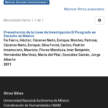
Materia: Derecho Constitucional ×
Mostrar filtros avanzados
Mostrando ítems 1-1 de 1
Presentación de la Línea de Investigación El Posgrado en
Derecho en México
Fix Fierro, Héctor
;
Cáceres Nieto, Enrique
;
Montes, Patricia
;
Cáceres Nieto, Enrique
;
Silva Forné, Carlos
;
Padrón
Innamorato, Mauricio
;
Flores Mendoza, Imer Benjamín
;
Hernández Martínez, María del Pilar
;
González Galván, Jorge
Alberto
2011
Otros Sitios
Universidad Nacional Autónoma de México
Coordinación de Humanidades UNAM