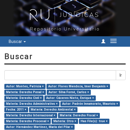
Buscar
Cambiar
navegac
Buscar
Ir
Autor: Montes, Patricia ×
Autor: Flores Mendoza, Imer Benjamín ×
Materia: Derecho Penal ×
Autor: Silva Forné, Carlos ×
Materia: Derecho Civil ×
Autor: Cáceres Nieto, Enrique ×
Materia: Derecho Administrativo ×
Autor: Padrón Innamorato, Mauricio ×
Fecha: 2011 ×
Materia: Derecho Ambiental ×
Materia: Derecho Internacional ×
Materia: Derecho Fiscal ×
Materia: Derecho Procesal ×
Materia: Otro ×
Has File(s): true ×
Autor: Hernández Martínez, María del Pilar ×