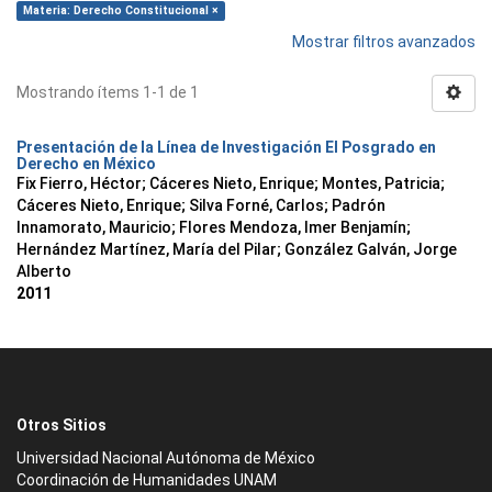
Materia: Derecho Constitucional ×
Mostrar filtros avanzados
Mostrando ítems 1-1 de 1
Presentación de la Línea de Investigación El Posgrado en
Derecho en México
Fix Fierro, Héctor
;
Cáceres Nieto, Enrique
;
Montes, Patricia
;
Cáceres Nieto, Enrique
;
Silva Forné, Carlos
;
Padrón
Innamorato, Mauricio
;
Flores Mendoza, Imer Benjamín
;
Hernández Martínez, María del Pilar
;
González Galván, Jorge
Alberto
2011
Otros Sitios
Universidad Nacional Autónoma de México
Coordinación de Humanidades UNAM