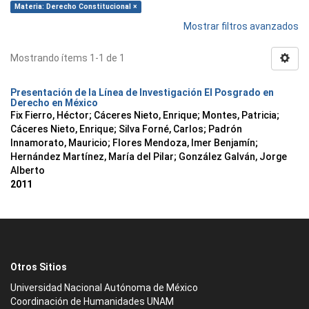
Materia: Derecho Constitucional ×
Mostrar filtros avanzados
Mostrando ítems 1-1 de 1
Presentación de la Línea de Investigación El Posgrado en
Derecho en México
Fix Fierro, Héctor
;
Cáceres Nieto, Enrique
;
Montes, Patricia
;
Cáceres Nieto, Enrique
;
Silva Forné, Carlos
;
Padrón
Innamorato, Mauricio
;
Flores Mendoza, Imer Benjamín
;
Hernández Martínez, María del Pilar
;
González Galván, Jorge
Alberto
2011
Otros Sitios
Universidad Nacional Autónoma de México
Coordinación de Humanidades UNAM