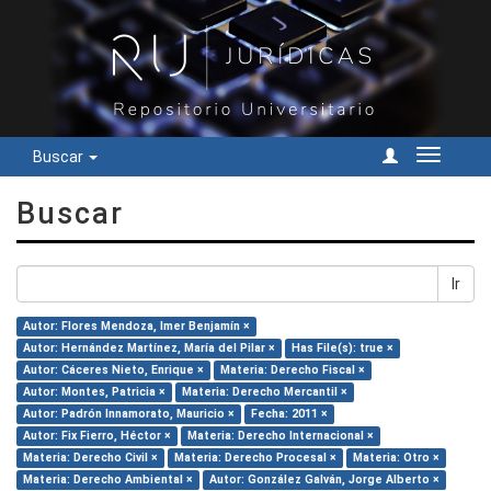
Buscar
Cambiar
navegac
Buscar
Ir
Autor: Flores Mendoza, Imer Benjamín ×
Autor: Hernández Martínez, María del Pilar ×
Has File(s): true ×
Autor: Cáceres Nieto, Enrique ×
Materia: Derecho Fiscal ×
Autor: Montes, Patricia ×
Materia: Derecho Mercantil ×
Autor: Padrón Innamorato, Mauricio ×
Fecha: 2011 ×
Autor: Fix Fierro, Héctor ×
Materia: Derecho Internacional ×
Materia: Derecho Civil ×
Materia: Derecho Procesal ×
Materia: Otro ×
Materia: Derecho Ambiental ×
Autor: González Galván, Jorge Alberto ×