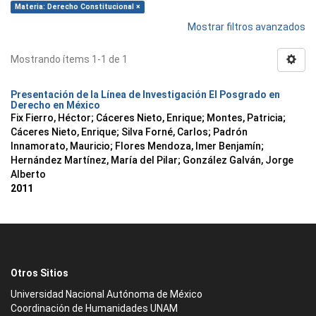
Materia: Derecho Constitucional ×
Mostrar filtros avanzados
Mostrando ítems 1-1 de 1
Presentación de la Línea de Investigación El Posgrado en
Derecho en México
Fix Fierro, Héctor
;
Cáceres Nieto, Enrique
;
Montes, Patricia
;
Cáceres Nieto, Enrique
;
Silva Forné, Carlos
;
Padrón
Innamorato, Mauricio
;
Flores Mendoza, Imer Benjamín
;
Hernández Martínez, María del Pilar
;
González Galván, Jorge
Alberto
2011
Otros Sitios
Universidad Nacional Autónoma de México
Coordinación de Humanidades UNAM