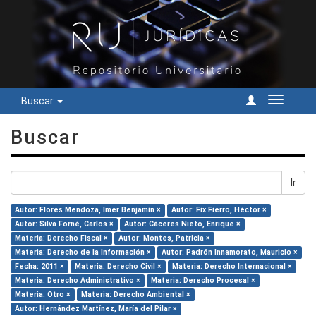
Buscar
Cambiar
navegac
Buscar
Ir
Autor: Flores Mendoza, Imer Benjamín ×
Autor: Fix Fierro, Héctor ×
Autor: Silva Forné, Carlos ×
Autor: Cáceres Nieto, Enrique ×
Materia: Derecho Fiscal ×
Autor: Montes, Patricia ×
Materia: Derecho de la Información ×
Autor: Padrón Innamorato, Mauricio ×
Fecha: 2011 ×
Materia: Derecho Civil ×
Materia: Derecho Internacional ×
Materia: Derecho Administrativo ×
Materia: Derecho Procesal ×
Materia: Otro ×
Materia: Derecho Ambiental ×
Autor: Hernández Martínez, María del Pilar ×