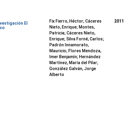
Fix Fierro, Héctor
;
Cáceres
2011
nvestigación El
Nieto, Enrique
;
Montes,
ico
Patricia
;
Cáceres Nieto,
Enrique
;
Silva Forné, Carlos
;
Padrón Innamorato,
Mauricio
;
Flores Mendoza,
Imer Benjamín
;
Hernández
Martínez, María del Pilar
;
González Galván, Jorge
Alberto