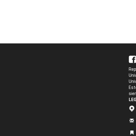
Rep
Uni
Uni
Est
sie
LEG