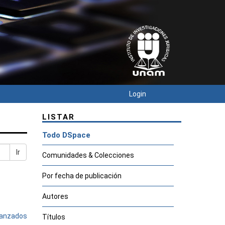
Login
LISTAR
Todo DSpace
Ir
Comunidades & Colecciones
Por fecha de publicación
Autores
avanzados
Títulos