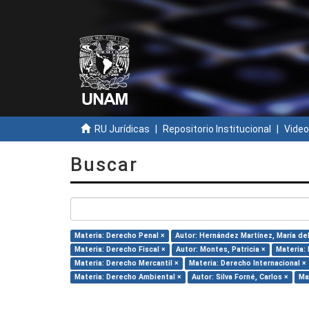
RU Jurídicas
Repositorio Institucional
Video
Buscar
Materia: Derecho Penal ×
Autor: Hernández Martínez, María del 
Materia: Derecho Fiscal ×
Autor: Montes, Patricia ×
Materia:
Materia: Derecho Mercantil ×
Materia: Derecho Internacional ×
Materia: Derecho Ambiental ×
Autor: Silva Forné, Carlos ×
Ma