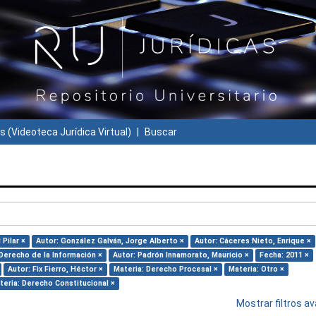
s (Videoteca Jurídica Virtual)
Buscar
Pilar ×
Autor: González Galván, Jorge Alberto ×
Autor: Cáceres Nieto, Enrique ×
 Derecho de la Información ×
Autor: Padrón Innamorato, Mauricio ×
Fecha: 2011 ×
Autor: Fix Fierro, Héctor ×
Materia: Derecho Procesal ×
Materia: Otro ×
teria: Derecho Constitucional ×
Mostrar filtros 