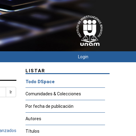
Login
LISTAR
Todo DSpace
Ir
Comunidades & Colecciones
Por fecha de publicación
Autores
avanzados
Títulos