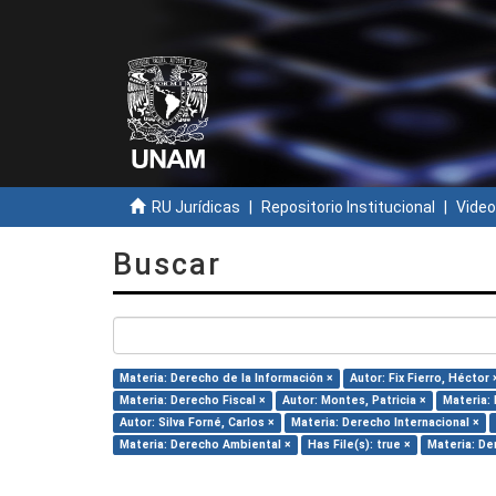
RU Jurídicas
Repositorio Institucional
Video
Buscar
Materia: Derecho de la Información ×
Autor: Fix Fierro, Héctor 
Materia: Derecho Fiscal ×
Autor: Montes, Patricia ×
Materia:
Autor: Silva Forné, Carlos ×
Materia: Derecho Internacional ×
Materia: Derecho Ambiental ×
Has File(s): true ×
Materia: De