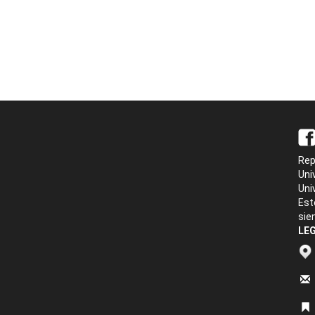
Rep
Uni
Uni
Est
sie
LEG