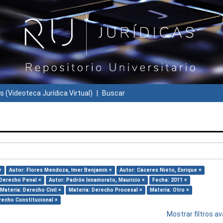
s (Videoteca Jurídica Virtual)
Buscar
×
Autor: Flores Mendoza, Imer Benjamín ×
Autor: Cáceres Nieto, Enrique ×
 Derecho Penal ×
Autor: Padrón Innamorato, Mauricio ×
Fecha: 2011 ×
Materia: Derecho Civil ×
Materia: Derecho Procesal ×
Materia: Otro ×
recho Constitucional ×
Mostrar filtros 