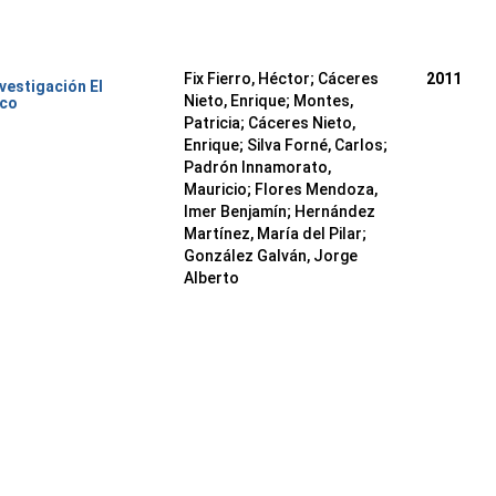
Fix Fierro, Héctor
;
Cáceres
2011
nvestigación El
Nieto, Enrique
;
Montes,
ico
Patricia
;
Cáceres Nieto,
Enrique
;
Silva Forné, Carlos
;
Padrón Innamorato,
Mauricio
;
Flores Mendoza,
Imer Benjamín
;
Hernández
Martínez, María del Pilar
;
González Galván, Jorge
Alberto