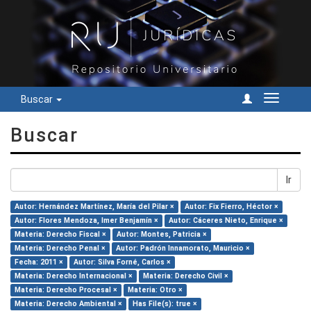
Buscar
Cambiar
navegac
Buscar
Ir
Autor: Hernández Martínez, María del Pilar ×
Autor: Fix Fierro, Héctor ×
Autor: Flores Mendoza, Imer Benjamín ×
Autor: Cáceres Nieto, Enrique ×
Materia: Derecho Fiscal ×
Autor: Montes, Patricia ×
Materia: Derecho Penal ×
Autor: Padrón Innamorato, Mauricio ×
Fecha: 2011 ×
Autor: Silva Forné, Carlos ×
Materia: Derecho Internacional ×
Materia: Derecho Civil ×
Materia: Derecho Procesal ×
Materia: Otro ×
Materia: Derecho Ambiental ×
Has File(s): true ×