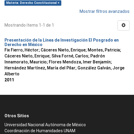
Materia: Derecho Constitucional ×
Mostrar filtros avanzados
Mostrando ítems 1-1 de 1
Presentación de la Línea de Investigación El Posgrado en
Derecho en México
Fix Fierro, Héctor
;
Cáceres Nieto, Enrique
;
Montes, Patricia
;
Cáceres Nieto, Enrique
;
Silva Forné, Carlos
;
Padrón
Innamorato, Mauricio
;
Flores Mendoza, Imer Benjamín
;
Hernández Martínez, María del Pilar
;
González Galván, Jorge
Alberto
2011
Otros Sitios
Universidad Nacional Autónoma de México
Coordinación de Humanidades UNAM