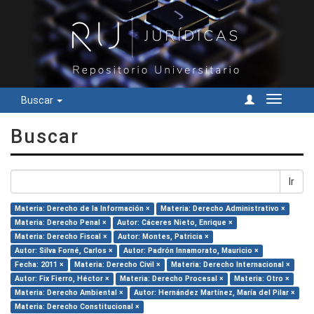
Buscar
Cambiar
navegac
Buscar
Ir
Materia: Derecho de la Información ×
Materia: Derecho Administrativo ×
Materia: Derecho Penal ×
Autor: Cáceres Nieto, Enrique ×
Materia: Derecho Fiscal ×
Autor: Montes, Patricia ×
Autor: Silva Forné, Carlos ×
Autor: Padrón Innamorato, Mauricio ×
Fecha: 2011 ×
Materia: Derecho Civil ×
Materia: Derecho Internacional ×
Autor: Fix Fierro, Héctor ×
Materia: Derecho Procesal ×
Materia: Otro ×
Materia: Derecho Ambiental ×
Autor: Hernández Martínez, María del Pilar ×
Materia: Derecho Constitucional ×