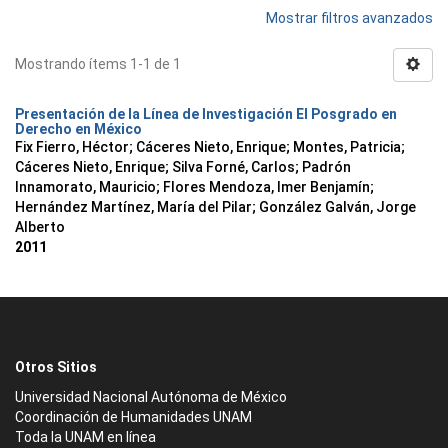
Mostrar filtros avanzados
Mostrando ítems 1-1 de 1
Presentación de la Línea de Investigación El Posgrado en
Derecho en México
Fix Fierro, Héctor
;
Cáceres Nieto, Enrique
;
Montes, Patricia
;
Cáceres Nieto, Enrique
;
Silva Forné, Carlos
;
Padrón
Innamorato, Mauricio
;
Flores Mendoza, Imer Benjamín
;
Hernández Martínez, María del Pilar
;
González Galván, Jorge
Alberto
2011
Otros Sitios
Universidad Nacional Autónoma de México
Coordinación de Humanidades UNAM
Toda la UNAM en línea