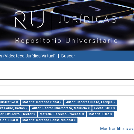
s (Videoteca Jurídica Virtual)
Buscar
nistrativo ×
Materia: Derecho Penal ×
Autor: Cáceres Nieto, Enrique ×
lva Forné, Carlos ×
Autor: Padrón Innamorato, Mauricio ×
Fecha: 2011 ×
or: Fix Fierro, Héctor ×
Materia: Derecho Procesal ×
Materia: Otro ×
 del Pilar ×
Materia: Derecho Constitucional ×
Mostrar filtros 