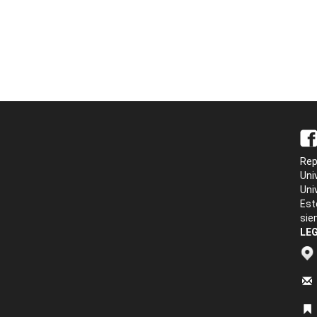
Rep
Uni
Uni
Est
sie
LEG