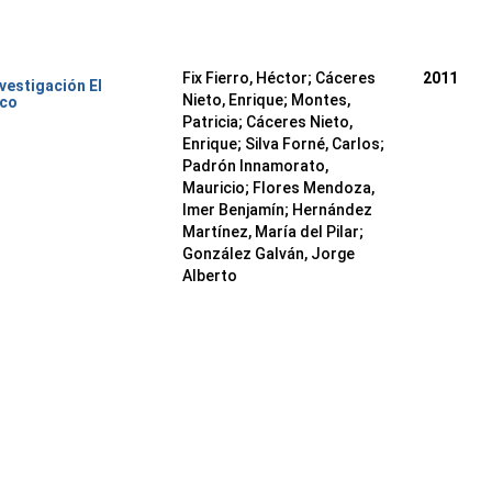
Fix Fierro, Héctor
;
Cáceres
2011
nvestigación El
Nieto, Enrique
;
Montes,
ico
Patricia
;
Cáceres Nieto,
Enrique
;
Silva Forné, Carlos
;
Padrón Innamorato,
Mauricio
;
Flores Mendoza,
Imer Benjamín
;
Hernández
Martínez, María del Pilar
;
González Galván, Jorge
Alberto