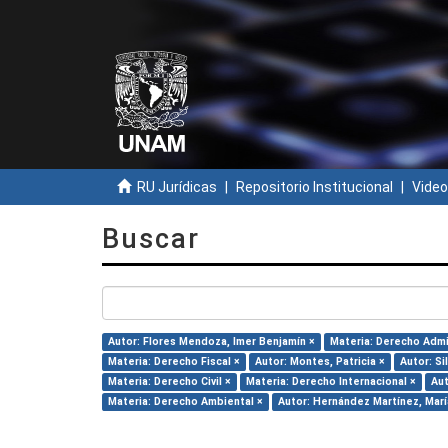
RU Jurídicas
Repositorio Institucional
Video
Buscar
Autor: Flores Mendoza, Imer Benjamín ×
Materia: Derecho Admi
Materia: Derecho Fiscal ×
Autor: Montes, Patricia ×
Autor: Si
Materia: Derecho Civil ×
Materia: Derecho Internacional ×
Aut
Materia: Derecho Ambiental ×
Autor: Hernández Martínez, María