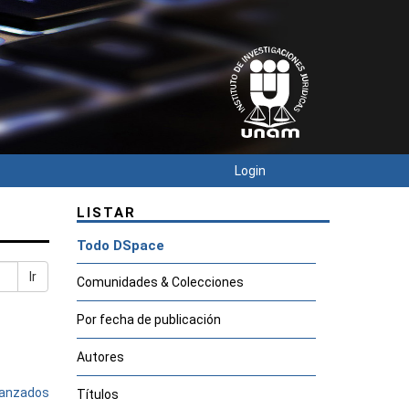
Login
LISTAR
Todo DSpace
Ir
Comunidades & Colecciones
Por fecha de publicación
Autores
avanzados
Títulos