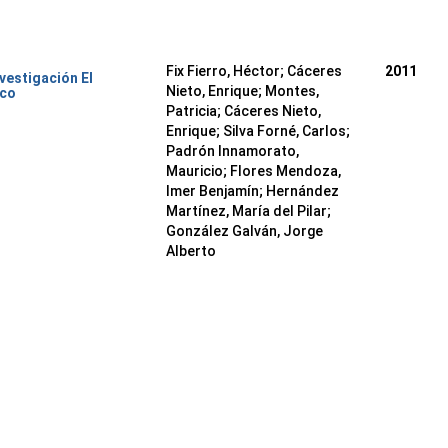
Fix Fierro, Héctor
;
Cáceres
2011
nvestigación El
Nieto, Enrique
;
Montes,
ico
Patricia
;
Cáceres Nieto,
Enrique
;
Silva Forné, Carlos
;
Padrón Innamorato,
Mauricio
;
Flores Mendoza,
Imer Benjamín
;
Hernández
Martínez, María del Pilar
;
González Galván, Jorge
Alberto