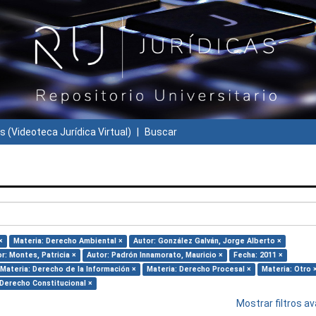
s (Videoteca Jurídica Virtual)
Buscar
×
Materia: Derecho Ambiental ×
Autor: González Galván, Jorge Alberto ×
r: Montes, Patricia ×
Autor: Padrón Innamorato, Mauricio ×
Fecha: 2011 ×
Materia: Derecho de la Información ×
Materia: Derecho Procesal ×
Materia: Otro 
 Derecho Constitucional ×
Mostrar filtros 