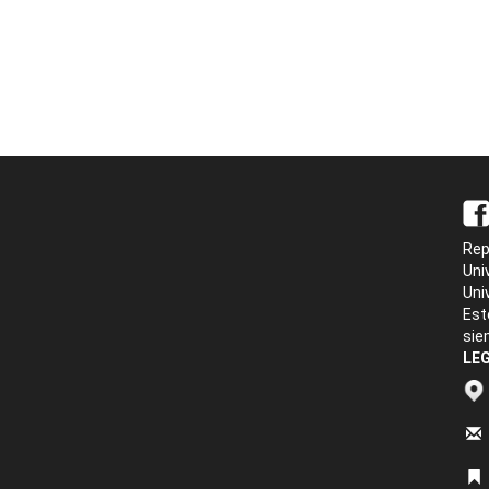
Rep
Uni
Uni
Est
sie
LEG