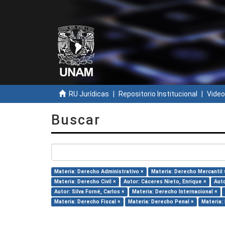
RU Jurídicas
Repositorio Institucional
Video
Buscar
Materia: Derecho Administrativo ×
Materia: Derecho Mercantil 
Materia: Derecho Civil ×
Autor: Cáceres Nieto, Enrique ×
Auto
Autor: Silva Forné, Carlos ×
Materia: Derecho Internacional ×
Materia: Derecho Fiscal ×
Materia: Derecho Penal ×
Materia: