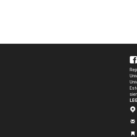
Rep
Uni
Uni
Est
sie
LEG