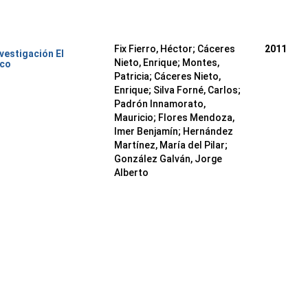
Fix Fierro, Héctor
;
Cáceres
2011
nvestigación El
Nieto, Enrique
;
Montes,
ico
Patricia
;
Cáceres Nieto,
Enrique
;
Silva Forné, Carlos
;
Padrón Innamorato,
Mauricio
;
Flores Mendoza,
Imer Benjamín
;
Hernández
Martínez, María del Pilar
;
González Galván, Jorge
Alberto