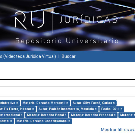
s (Videoteca Jurídica Virtual)
Buscar
nistrativo ×
Materia: Derecho Mercantil ×
Autor: Silva Forné, Carlos ×
r: Fix Fierro, Héctor ×
Autor: Padrón Innamorato, Mauricio ×
Fecha: 2011 ×
Internacional ×
Materia: Derecho Penal ×
Materia: Derecho Procesal ×
Materia: 
iental ×
Materia: Derecho Constitucional ×
Mostrar filtros 