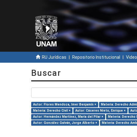
RU Jurídicas
Repositorio Institucional
Video
Buscar
Autor: Flores Mendoza, Imer Benjamín ×
Materia: Derecho Admi
Materia: Derecho Civil ×
Autor: Cáceres Nieto, Enrique ×
Auto
Autor: Hernández Martínez, María del Pilar ×
Materia: Derecho 
Autor: González Galván, Jorge Alberto ×
Materia: Derecho Amb