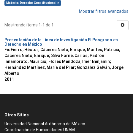
Materia: Derecho Constitucional ×
Mostrar filtros avanzados
Mostrando ítems 1-1 de 1
Presentación de la Línea de Investigación El Posgrado en
Derecho en México
Fix Fierro, Héctor
;
Cáceres Nieto, Enrique
;
Montes, Patricia
;
Cáceres Nieto, Enrique
;
Silva Forné, Carlos
;
Padrón
Innamorato, Mauricio
;
Flores Mendoza, Imer Benjamín
;
Hernández Martínez, María del Pilar
;
González Galván, Jorge
Alberto
2011
Otros Sitios
Universidad Nacional Autónoma de México
Coordinación de Humanidades UNAM