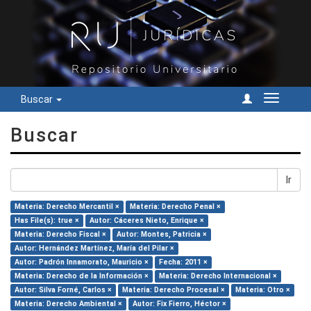
Buscar
Cambiar
navegac
Buscar
Ir
Materia: Derecho Mercantil ×
Materia: Derecho Penal ×
Has File(s): true ×
Autor: Cáceres Nieto, Enrique ×
Materia: Derecho Fiscal ×
Autor: Montes, Patricia ×
Autor: Hernández Martínez, María del Pilar ×
Autor: Padrón Innamorato, Mauricio ×
Fecha: 2011 ×
Materia: Derecho de la Información ×
Materia: Derecho Internacional ×
Autor: Silva Forné, Carlos ×
Materia: Derecho Procesal ×
Materia: Otro ×
Materia: Derecho Ambiental ×
Autor: Fix Fierro, Héctor ×