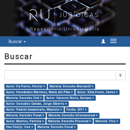
Buscar
Cambiar
navegac
Buscar
Ir
Autor: Fix Fierro, Héctor ×
Materia: Derecho Mercantil ×
Autor: Hernández Martínez, María del Pilar ×
Autor: Silva Forné, Carlos ×
Materia: Derecho Civil ×
Autor: Cáceres Nieto, Enrique ×
Autor: González Galván, Jorge Alberto ×
Autor: Padrón Innamorato, Mauricio ×
Fecha: 2011 ×
Materia: Derecho Penal ×
Materia: Derecho Internacional ×
Autor: Montes, Patricia ×
Materia: Derecho Procesal ×
Materia: Otro ×
Has File(s): true ×
Materia: Derecho Fiscal ×