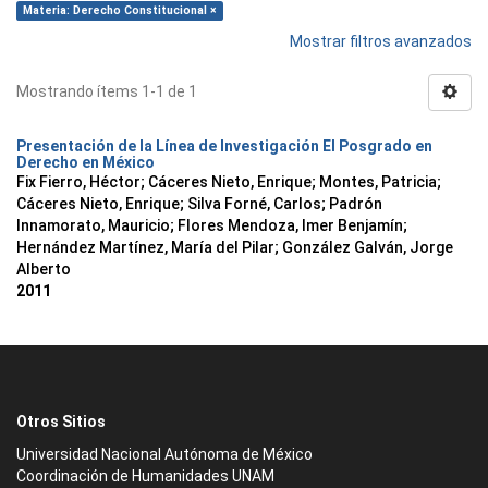
Materia: Derecho Constitucional ×
Mostrar filtros avanzados
Mostrando ítems 1-1 de 1
Presentación de la Línea de Investigación El Posgrado en
Derecho en México
Fix Fierro, Héctor
;
Cáceres Nieto, Enrique
;
Montes, Patricia
;
Cáceres Nieto, Enrique
;
Silva Forné, Carlos
;
Padrón
Innamorato, Mauricio
;
Flores Mendoza, Imer Benjamín
;
Hernández Martínez, María del Pilar
;
González Galván, Jorge
Alberto
2011
Otros Sitios
Universidad Nacional Autónoma de México
Coordinación de Humanidades UNAM