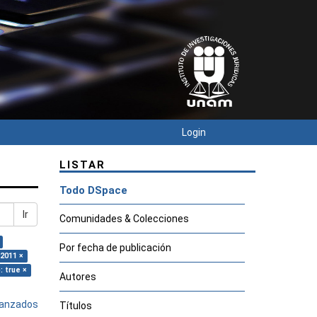
Login
LISTAR
Todo DSpace
Ir
Comunidades & Colecciones
Por fecha de publicación
 2011 ×
: true ×
Autores
avanzados
Títulos