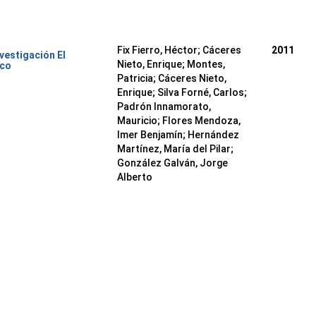
Fix Fierro, Héctor
;
Cáceres
2011
nvestigación El
Nieto, Enrique
;
Montes,
ico
Patricia
;
Cáceres Nieto,
Enrique
;
Silva Forné, Carlos
;
Padrón Innamorato,
Mauricio
;
Flores Mendoza,
Imer Benjamín
;
Hernández
Martínez, María del Pilar
;
González Galván, Jorge
Alberto