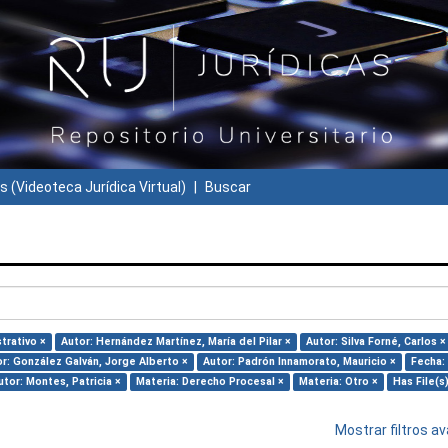
s (Videoteca Jurídica Virtual)
Buscar
trativo ×
Autor: Hernández Martínez, María del Pilar ×
Autor: Silva Forné, Carlos ×
r: González Galván, Jorge Alberto ×
Autor: Padrón Innamorato, Mauricio ×
Fecha:
utor: Montes, Patricia ×
Materia: Derecho Procesal ×
Materia: Otro ×
Has File(s)
Mostrar filtros 