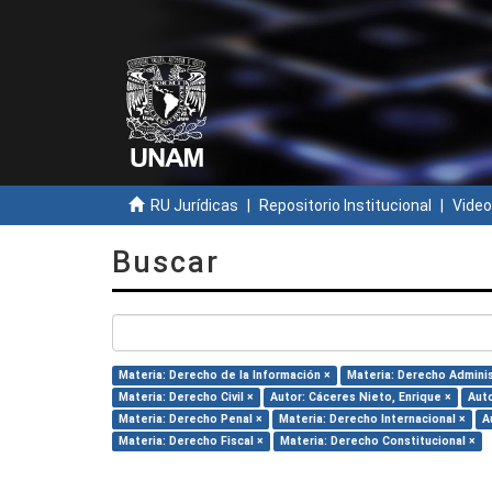
RU Jurídicas
Repositorio Institucional
Video
Buscar
Materia: Derecho de la Información ×
Materia: Derecho Adminis
Materia: Derecho Civil ×
Autor: Cáceres Nieto, Enrique ×
Auto
Materia: Derecho Penal ×
Materia: Derecho Internacional ×
A
Materia: Derecho Fiscal ×
Materia: Derecho Constitucional ×