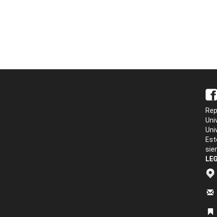
Rep
Uni
Uni
Est
sie
LEG