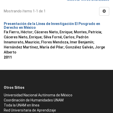
Mostrando ítems 1-1 de 1
Presentación de la Línea de Investigación El Posgrado en
Derecho en México
Fix Fierro, Héctor
;
Cáceres Nieto, Enrique
;
Montes, Patricia
;
Cáceres Nieto, Enrique
;
Silva Forné, Carlos
;
Padrón
Innamorato, Mauricio
;
Flores Mendoza, Imer Benjamín
;
Hernández Martínez, María del Pilar
;
González Galván, Jorge
Alberto
2011
Otros Sitios
Universidad Nacional Autónoma de México
Coordinación de Humanidades UNAM
Toda la UNAM en línea
Red Universitaria de Aprendizaje