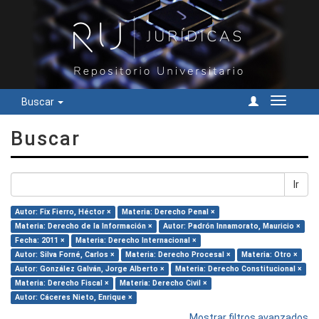
Buscar
Cambiar
navegac
Buscar
Ir
Autor: Fix Fierro, Héctor ×
Materia: Derecho Penal ×
Materia: Derecho de la Información ×
Autor: Padrón Innamorato, Mauricio ×
Fecha: 2011 ×
Materia: Derecho Internacional ×
Autor: Silva Forné, Carlos ×
Materia: Derecho Procesal ×
Materia: Otro ×
Autor: González Galván, Jorge Alberto ×
Materia: Derecho Constitucional ×
Materia: Derecho Fiscal ×
Materia: Derecho Civil ×
Autor: Cáceres Nieto, Enrique ×
Mostrar filtros avanzados