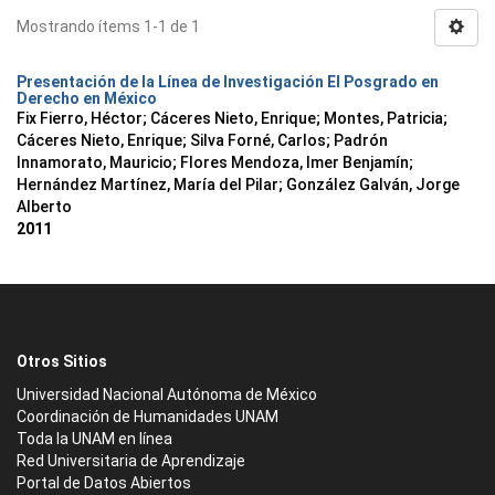
Mostrando ítems 1-1 de 1
Presentación de la Línea de Investigación El Posgrado en
Derecho en México
Fix Fierro, Héctor
;
Cáceres Nieto, Enrique
;
Montes, Patricia
;
Cáceres Nieto, Enrique
;
Silva Forné, Carlos
;
Padrón
Innamorato, Mauricio
;
Flores Mendoza, Imer Benjamín
;
Hernández Martínez, María del Pilar
;
González Galván, Jorge
Alberto
2011
Otros Sitios
Universidad Nacional Autónoma de México
Coordinación de Humanidades UNAM
Toda la UNAM en línea
Red Universitaria de Aprendizaje
Portal de Datos Abiertos