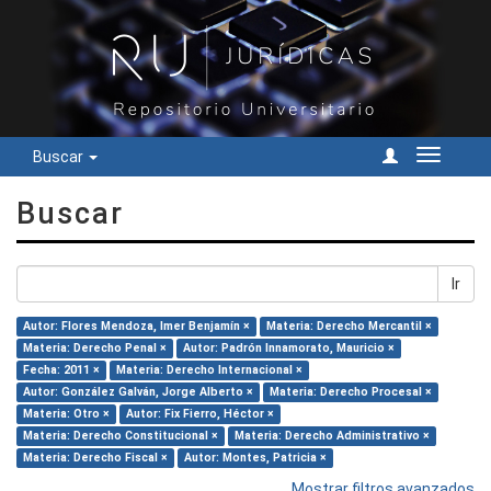
Buscar
Cambiar
navegac
Buscar
Ir
Autor: Flores Mendoza, Imer Benjamín ×
Materia: Derecho Mercantil ×
Materia: Derecho Penal ×
Autor: Padrón Innamorato, Mauricio ×
Fecha: 2011 ×
Materia: Derecho Internacional ×
Autor: González Galván, Jorge Alberto ×
Materia: Derecho Procesal ×
Materia: Otro ×
Autor: Fix Fierro, Héctor ×
Materia: Derecho Constitucional ×
Materia: Derecho Administrativo ×
Materia: Derecho Fiscal ×
Autor: Montes, Patricia ×
Mostrar filtros avanzados