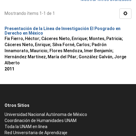
Mostrando ítems 1-1 de 1
Presentación de la Línea de Investigación El Posgrado en
Derecho en México
Fix Fierro, Héctor
;
Cáceres Nieto, Enrique
;
Montes, Patricia
;
Cáceres Nieto, Enrique
;
Silva Forné, Carlos
;
Padrón
Innamorato, Mauricio
;
Flores Mendoza, Imer Benjamín
;
Hernández Martínez, María del Pilar
;
González Galván, Jorge
Alberto
2011
Otros Sitios
Universidad Nacional Autónoma de México
Coordinación de Humanidades UNAM
Toda la UNAM en línea
Red Universitaria de Aprendizaje