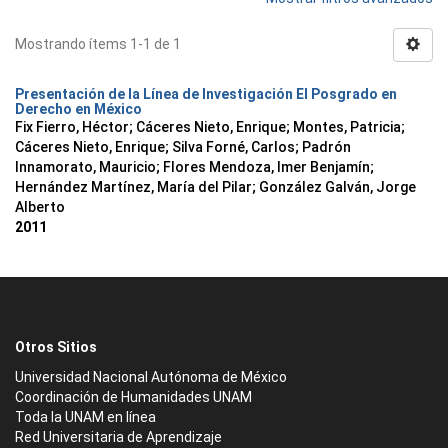
Mostrando ítems 1-1 de 1
Presentación de la Línea de Investigación El Posgrado en
Derecho en México
Fix Fierro, Héctor
;
Cáceres Nieto, Enrique
;
Montes, Patricia
;
Cáceres Nieto, Enrique
;
Silva Forné, Carlos
;
Padrón
Innamorato, Mauricio
;
Flores Mendoza, Imer Benjamín
;
Hernández Martínez, María del Pilar
;
González Galván, Jorge
Alberto
2011
Otros Sitios
Universidad Nacional Autónoma de México
Coordinación de Humanidades UNAM
Toda la UNAM en línea
Red Universitaria de Aprendizaje