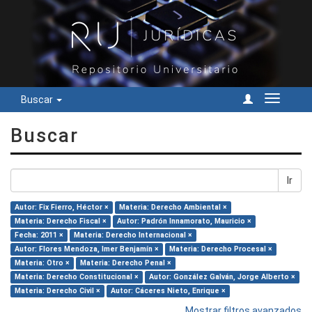
Buscar
Cambiar
navegac
Buscar
Ir
Autor: Fix Fierro, Héctor ×
Materia: Derecho Ambiental ×
Materia: Derecho Fiscal ×
Autor: Padrón Innamorato, Mauricio ×
Fecha: 2011 ×
Materia: Derecho Internacional ×
Autor: Flores Mendoza, Imer Benjamín ×
Materia: Derecho Procesal ×
Materia: Otro ×
Materia: Derecho Penal ×
Materia: Derecho Constitucional ×
Autor: González Galván, Jorge Alberto ×
Materia: Derecho Civil ×
Autor: Cáceres Nieto, Enrique ×
Mostrar filtros avanzados