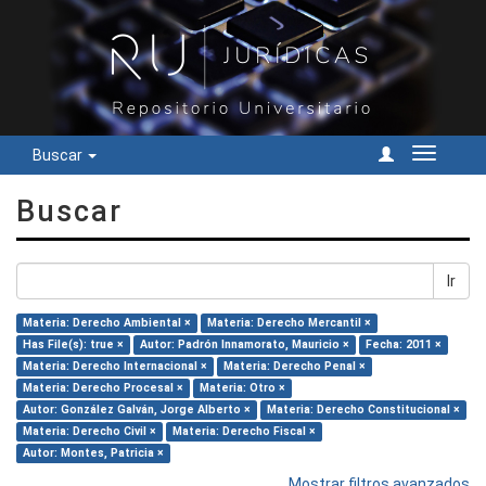
Buscar
Cambiar
navegac
Buscar
Ir
Materia: Derecho Ambiental ×
Materia: Derecho Mercantil ×
Has File(s): true ×
Autor: Padrón Innamorato, Mauricio ×
Fecha: 2011 ×
Materia: Derecho Internacional ×
Materia: Derecho Penal ×
Materia: Derecho Procesal ×
Materia: Otro ×
Autor: González Galván, Jorge Alberto ×
Materia: Derecho Constitucional ×
Materia: Derecho Civil ×
Materia: Derecho Fiscal ×
Autor: Montes, Patricia ×
Mostrar filtros avanzados