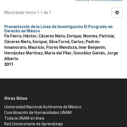
Mostrando ítems 1-1 de 1
Presentación de la Línea de Investigación El Posgrado en
Derecho en México
Fix Fierro, Héctor
;
Cáceres Nieto, Enrique
;
Montes, Patricia
;
Cáceres Nieto, Enrique
;
Silva Forné, Carlos
;
Padrón
Innamorato, Mauricio
;
Flores Mendoza, Imer Benjamín
;
Hernández Martínez, María del Pilar
;
González Galván, Jorge
Alberto
2011
Otros Sitios
Universidad Nacional Autónoma de México
Coordinación de Humanidades UNAM
Toda la UNAM en línea
Red Universitaria de Aprendizaje