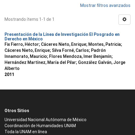
Mostrar filtros avanzados
Mostrando ítems 1-1 de 1
Presentación de la Línea de Investigación El Posgrado en
Derecho en México
Fix Fierro, Héctor
;
Cáceres Nieto, Enrique
;
Montes, Patricia
;
Cáceres Nieto, Enrique
;
Silva Forné, Carlos
;
Padrón
Innamorato, Mauricio
;
Flores Mendoza, Imer Benjamín
;
Hernández Martínez, María del Pilar
;
González Galván, Jorge
Alberto
2011
Otros Sitios
Universidad Nacional Autónoma de México
Coordinación de Humanidades UNAM
Toda la UNAM en línea