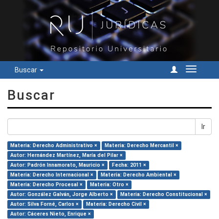
Buscar
Cambiar
navegac
Buscar
Ir
Materia: Derecho Administrativo ×
Materia: Derecho Mercantil ×
Autor: Hernández Martínez, María del Pilar ×
Autor: Padrón Innamorato, Mauricio ×
Fecha: 2011 ×
Materia: Derecho Internacional ×
Materia: Derecho Ambiental ×
Materia: Derecho Procesal ×
Materia: Otro ×
Autor: González Galván, Jorge Alberto ×
Materia: Derecho Constitucional ×
Autor: Silva Forné, Carlos ×
Materia: Derecho Civil ×
Autor: Cáceres Nieto, Enrique ×