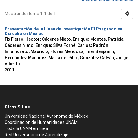
Mostrando ítems 1-1 de 1
Presentación de la Línea de Investigación El Posgrado en
Derecho en México
Fix Fierro, Héctor
;
Cáceres Nieto, Enrique
;
Montes, Patricia
;
Cáceres Nieto, Enrique
;
Silva Forné, Carlos
;
Padrón
Innamorato, Mauricio
;
Flores Mendoza, Imer Benjamín
;
Hernández Martínez, María del Pilar
;
González Galván, Jorge
Alberto
2011
Otros Sitios
Universidad Nacional Autónoma de México
Coordinación de Humanidades UNAM
Toda la UNAM en línea
Red Universitaria de Aprendizaje