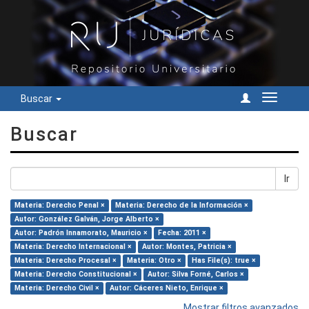
Buscar
Cambiar
navegac
Buscar
Ir
Materia: Derecho Penal ×
Materia: Derecho de la Información ×
Autor: González Galván, Jorge Alberto ×
Autor: Padrón Innamorato, Mauricio ×
Fecha: 2011 ×
Materia: Derecho Internacional ×
Autor: Montes, Patricia ×
Materia: Derecho Procesal ×
Materia: Otro ×
Has File(s): true ×
Materia: Derecho Constitucional ×
Autor: Silva Forné, Carlos ×
Materia: Derecho Civil ×
Autor: Cáceres Nieto, Enrique ×
Mostrar filtros avanzados